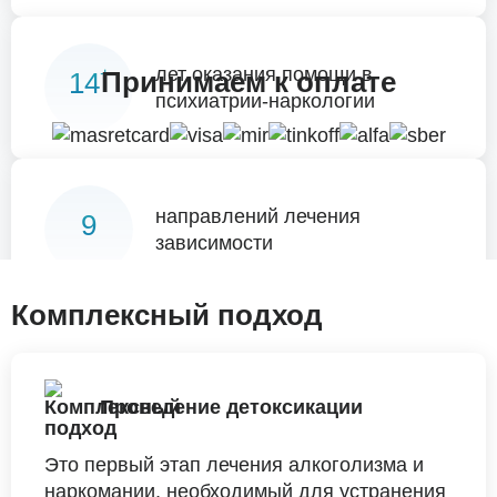
лет оказания помощи в
+
Принимаем к оплате
14
психиатрии-наркологии
направлений лечения
9
зависимости
Комплексный подход
Проведение детоксикации
Это первый этап лечения алкоголизма и
наркомании, необходимый для устранения