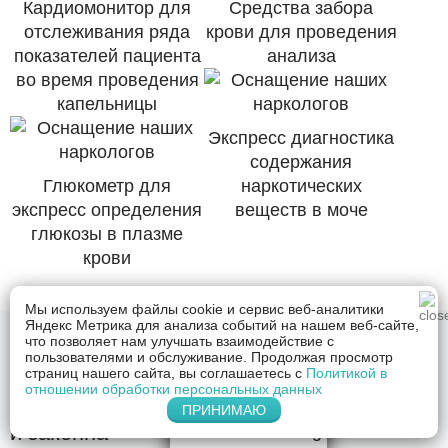
Кардиомонитор для
Средства забора
отслеживания ряда
крови для проведения
показателей пациента
анализа
во время проведения
капельницы
Экспресс диагностика
содержания
Глюкометр для
наркотических
экспресс определения
веществ в моче
глюкозы в плазме
крови
Мы используем файлы cookie и сервис веб-аналитики
Яндекс Метрика для анализа событий на нашем веб-сайте,
что позволяет нам улучшать взаимодействие с
Лицензии и сертификаты
пользователями и обслуживание. Продолжая просмотр
страниц нашего сайта, вы соглашаетесь с
Политикой в
отношении обработки персональных данных
Наша деятельность полностью легальна
ПРИНИМАЮ
Напишите нам
в Telegram
и законна