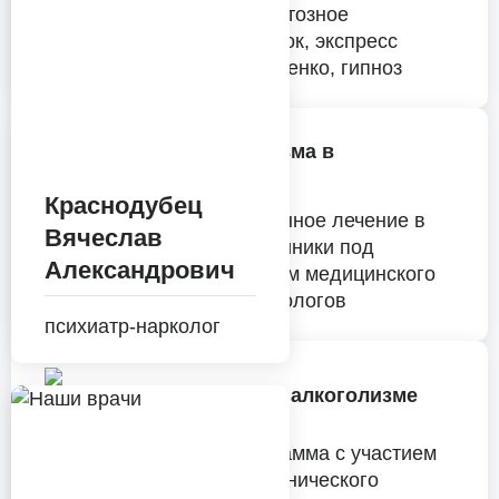
инъекционное медикаментозное
кодирование, двойной блок, экспресс
кодирование, метод Довженко, гипноз
Лечение алкоголизма в
стационаре
Краснодубец
Мы предлагаем качественное лечение в
Вячеслав
комфортных условиях клиники под
Александрович
круглосуточным контролем медицинского
персонала и врачей-наркологов
психиатр-нарколог
Реабилитация при алкоголизме
Реабилитационная программа с участием
психиатра-нарколога, клинического