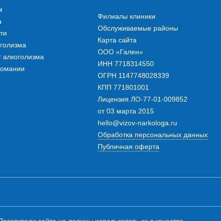
м
Филиалы клиники
а
Обслуживаемые районы
ти
Карта сайта
голизма
ООО «Гален»
 алкоголизма
ИНН 7718314550
комании
ОГРН 1147748028339
КПП 771801001
Лицензия ЛО-77-01-009852
от 03 марта 2015
hello@vizov-narkologa.ru
Обработка персональных данных
Публичная оферта
сетители сайта не должны использовать их в качестве