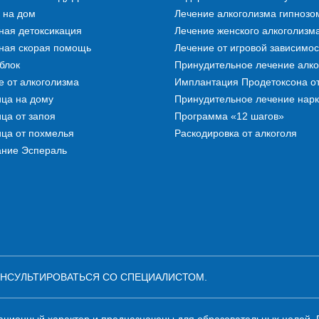
 на дом
Лечение алкоголизма гипнозо
ная детоксикация
Лечение женского алкоголизм
ная скорая помощь
Лечение от игровой зависимос
блок
Принудительное лечение алко
 от алкоголизма
Имплантация Продетоксона от
ца на дому
Принудительное лечение нар
ца от запоя
Программа «12 шагов»
ца от похмелья
Раскодировка от алкоголя
ание Эспераль
НСУЛЬТИРОВАТЬСЯ СО СПЕЦИАЛИСТОМ.
ионный характер и предназначены для образовательных целей. По