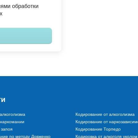
иями обработки
х
ги
алкоголизма
Кодирование от алкоголизма
 наркомании
Кодирование от наркозависим
 запоя
Кодирование Торпедо
ние по методу Довженко
Кодировка от алкоголя уколом