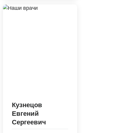
У пациентов с наркозависимостью
возможно сформировать длительную
ремиссию только с условием прохождения
полной реабилитационной программы
Работа с членами семьи
Психологи клиники работают с проблемой
созависимости среди родственников
наших пациентов, проводят семейные и
индивидуальные консультации
Кузнецов
Евгений
Сергеевич